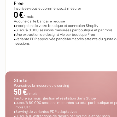
Free
Inscrivez-vous et commencez à mesurer
0 €
/ mois
Aucune carte bancaire requise
Inscription de votre boutique et connexion Shopify
Jusqu'à 3 000 sessions mesurées par boutique et par mois
Une extraction de design à vie par boutique Free
Variante PDP approuvée par défaut après atteinte du quota d
sessions
C
o
m
m
e
n
c
e
r
g
r
a
t
u
i
t
e
m
e
n
t
Starter
Poursuivez la mesure et le serving
50 €
/ mois
Facturé au mois ; gestion et résiliation dans Stripe
Jusqu'à 60 000 sessions mesurées au total par boutique et p
mois UTC
Serving de variantes PDP adaptatives
Jusqu'à 10 extractions de design par boutique et par mois