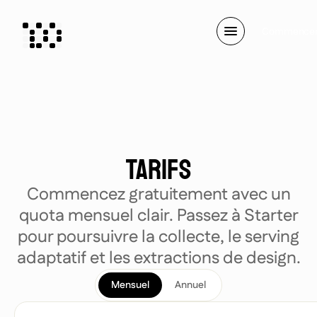
C
o
m
m
e
n
c
e
Tarifs
Commencez gratuitement avec un
quota mensuel clair. Passez à Starter
pour poursuivre la collecte, le serving
adaptatif et les extractions de design.
Mensuel
Annuel