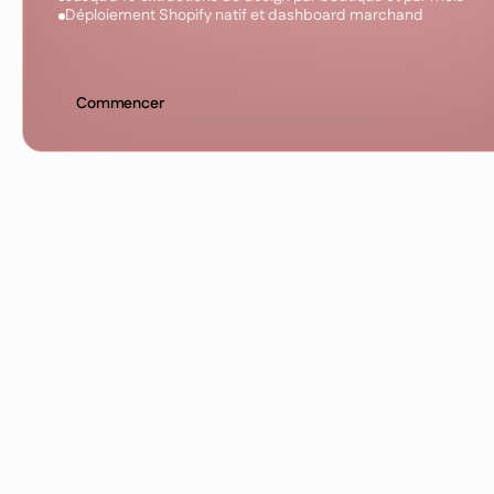
Déploiement Shopify natif et dashboard marchand
C
o
m
m
e
n
c
e
r
Choisissez une offre après inscription. Gérez l'abonnement et les
factures dans les paramètres du projet via Stripe.