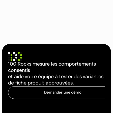
100 Rocks mesure les comportements
consentis
et aide votre équipe à tester des variantes
de fiche produit approuvées.
Demander une démo
C
o
m
m
e
n
c
e
r
à
o
p
t
i
m
i
s
e
r