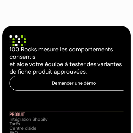
100 Rocks mesure les comportements
consentis
et aide votre équipe à tester des variantes
de fiche produit approuvées.
Demander une démo
C
o
m
m
e
n
c
e
r
à
o
p
t
i
m
i
s
e
r
Produit
Intégration Shopify
Tarifs
Centre d'aide
FAQ