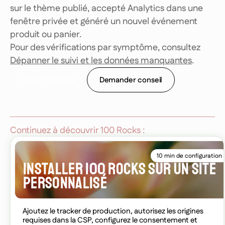
sur le thème publié, accepté Analytics dans une
fenêtre privée et généré un nouvel événement
produit ou panier.
Pour des vérifications par symptôme, consultez
Dépanner le suivi et les données manquantes
.
Demander conseil
O
u
v
r
i
r
1
0
0
R
o
c
k
s
Continuez à découvrir 100 Rocks :
10 min de configuration
INSTALLER 100 ROCKS SUR UN SITE
PERSONNALISÉ
Ajoutez le tracker de production, autorisez les origines
requises dans la CSP, configurez le consentement et