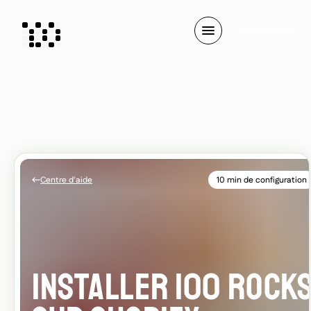
C
o
m
m
e
n
c
e
r
Centre d'aide
10 min de configuration
INSTALLER 100 ROCK