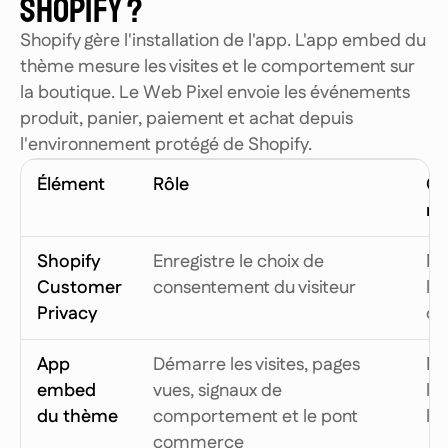
SHOPIFY ?
Shopify gère l'installation de l'app. L'app embed du
thème mesure les visites et le comportement sur
la boutique. Le Web Pixel envoie les événements
produit, panier, paiement et achat depuis
l'environnement protégé de Shopify.
Élément
Rôle
Qu
né
Shopify
Enregistre le choix de
Né
Que connecte 100 Rocks sur Shopify ?
Customer
consentement du visiteur
la
Privacy
co
App
Démarre les visites, pages
Né
embed
vues, signaux de
le
du thème
comportement et le pont
la
commerce