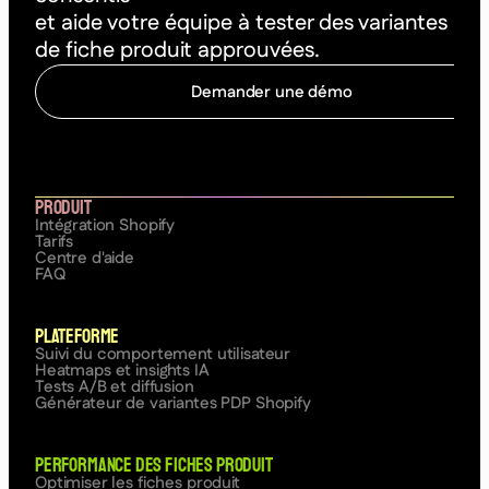
et aide votre équipe à tester des variantes
de fiche produit approuvées.
Demander une démo
C
o
m
m
e
n
c
e
r
à
o
p
t
i
m
i
s
e
r
Produit
Intégration Shopify
Tarifs
Centre d'aide
FAQ
Plateforme
Suivi du comportement utilisateur
Heatmaps et insights IA
Tests A/B et diffusion
Générateur de variantes PDP Shopify
Performance des fiches produit
Optimiser les fiches produit