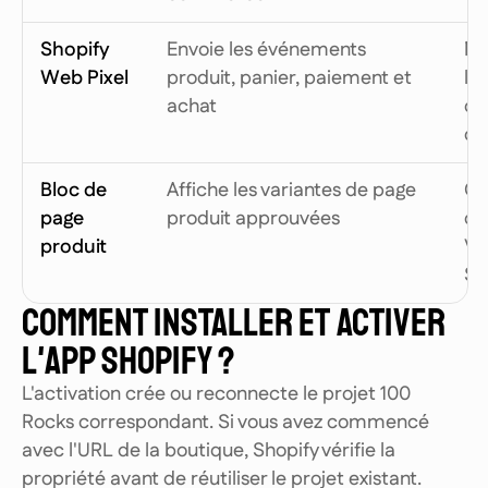
Shopify
Envoie les événements
Né
Web Pixel
produit, panier, paiement et
l'
achat
c
co
Bloc de
Affiche les variantes de page
Op
page
produit approuvées
d'u
produit
Va
Se
COMMENT INSTALLER ET ACTIVER
L'APP SHOPIFY ?
L'activation crée ou reconnecte le projet 100
Rocks correspondant. Si vous avez commencé
avec l'URL de la boutique, Shopify vérifie la
propriété avant de réutiliser le projet existant.