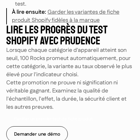
test.
À lire ensuite
:
Garder les variantes de fiche
produit Shopify fidèles à la marque
LIRE LES PROGRÈS DU TEST
SHOPIFY AVEC PRUDENCE
Lorsque chaque catégorie d'appareil atteint son
seuil, 100 Rocks promeut automatiquement, pour
cette catégorie, la variante au taux observé le plus
élevé pour l'indicateur choisi.
Cette promotion ne prouve ni signification ni
véritable gagnant. Examinez la qualité de
l'échantillon, l'effet, la durée, la sécurité client et
les autres preuves.
P
l
a
n
i
f
i
e
r
u
n
p
r
e
m
i
e
r
t
e
s
t
d
e
f
i
c
h
e
p
r
o
d
u
i
t
Demander une démo