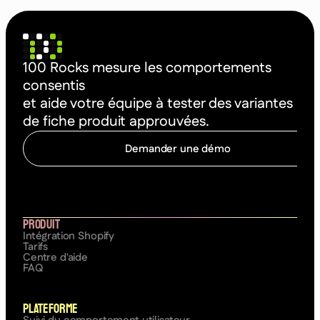
100 Rocks mesure les comportements
consentis
et aide votre équipe à tester des variantes
de fiche produit approuvées.
Demander une démo
C
o
m
m
e
n
c
e
r
à
o
p
t
i
m
i
s
e
r
Produit
Intégration Shopify
Tarifs
Centre d'aide
FAQ
Plateforme