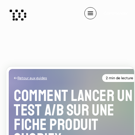
C
o
m
m
e
n
c
e
r
Retour aux guides
2 min de lecture
COMMENT LANCER UN
TEST A/B SUR UNE
FICHE PRODUIT