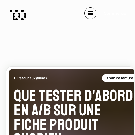
C
o
m
m
e
n
c
e
r
Retour aux guides
3 min de lecture
QUE TESTER D'ABORD
EN A/B SUR UNE
FICHE PRODUIT