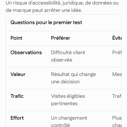
Un risque d'accessibilité, juridique, de données ou
de marque peut arrêter une idée.
Questions pour le premier test
Point
Préférer
Éviter
Observations
Difficulté client
Préfér
observée
Valeur
Résultat qui change
Mesure
une décision
Trafic
Visites éligibles
Trafic
pertinentes
Effort
Un changement
Plusie
contrôlé
chang