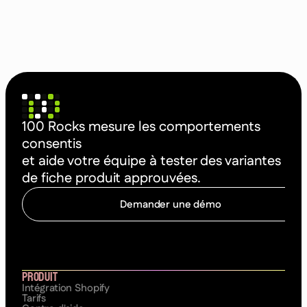
100 Rocks mesure les comportements
consentis
et aide votre équipe à tester des variantes
de fiche produit approuvées.
Demander une démo
C
o
m
m
e
n
c
e
r
à
o
p
t
i
m
i
s
e
r
Produit
Intégration Shopify
Tarifs