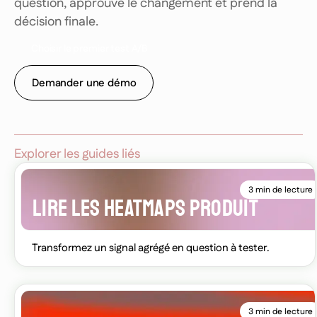
question, approuve le changement et prend la
décision finale.
C
h
o
i
s
i
r
l
e
p
r
e
m
i
e
r
t
e
s
t
A
/
B
Demander une démo
Explorer les guides liés
3 min de lecture
LIRE LES HEATMAPS PRODUIT
Transformez un signal agrégé en question à tester.
3 min de lecture