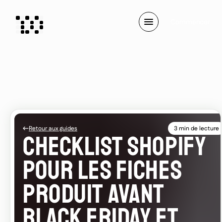
C
o
m
m
e
n
c
e
r
Retour aux guides
3 min de lecture
CHECKLIST SHOPIFY
POUR LES FICHES
PRODUIT AVANT
BLACK FRIDAY ET