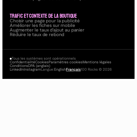
Trafic et contexte de la boutique
Choisir une page pour la publicité
Améliorer les fiches sur mobile
Augmenter le taux d'ajout au panier
Réduire le taux de rebond
Tous les systèmes sont opérationnels
Confidentialité
Cookies
Paramètres cookies
Mentions légales
Conditions
DPA (anglais)
LinkedIn
Instagram
Langue:
English
Français
100 Rocks
©
2026