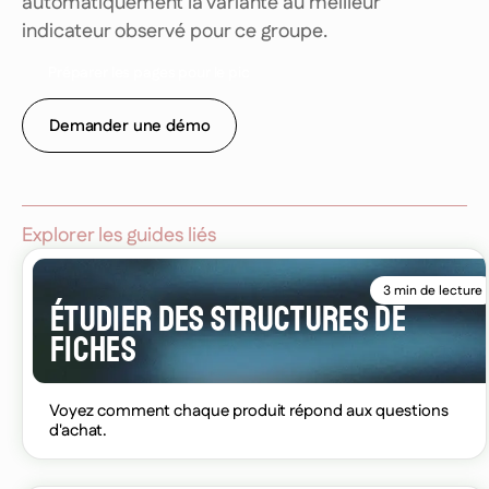
automatiquement la variante au meilleur
indicateur observé pour ce groupe.
P
r
é
p
a
r
e
r
l
e
s
p
a
g
e
s
p
o
u
r
l
e
p
i
c
Demander une démo
Explorer les guides liés
3 min de lecture
ÉTUDIER DES STRUCTURES DE
FICHES
Voyez comment chaque produit répond aux questions
d'achat.