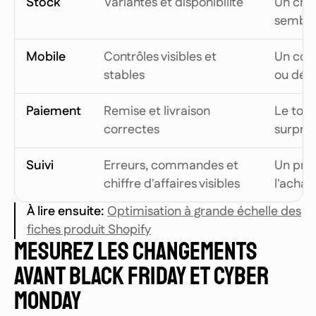
Stock
Variantes et disponibilité
Un choi
semble
Mobile
Contrôles visibles et
Un con
stables
ou dépl
Paiement
Remise et livraison
Le total
correctes
surpre
Suivi
Erreurs, commandes et
Un pro
chiffre d'affaires visibles
l'achat
À lire ensuite
:
Optimisation à grande échelle des
fiches produit Shopify
MESUREZ LES CHANGEMENTS
AVANT BLACK FRIDAY ET CYBER
MONDAY