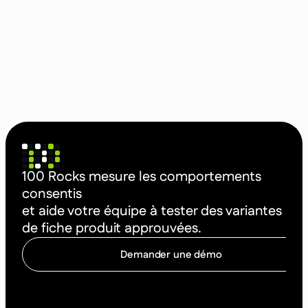
100 Rocks mesure les comportements
consentis
et aide votre équipe à tester des variantes
de fiche produit approuvées.
Demander une démo
C
o
m
m
e
n
c
e
r
à
o
p
t
i
m
i
s
e
r