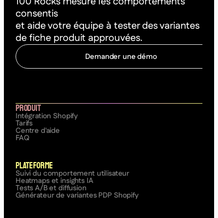
100 Rocks mesure les comportements
consentis
et aide votre équipe à tester des variantes
de fiche produit approuvées.
Demander une démo
C
o
m
m
e
n
c
e
r
à
o
p
t
i
m
i
s
e
r
Produit
Intégration Shopify
Tarifs
Centre d'aide
FAQ
Plateforme
Suivi du comportement utilisateur
Heatmaps et insights IA
Tests A/B et diffusion
Générateur de variantes PDP Shopify