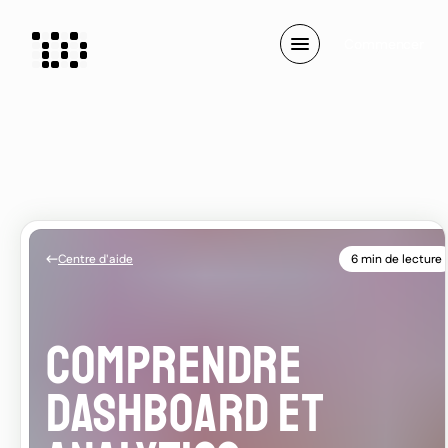
C
o
m
m
e
n
c
e
r
Centre d'aide
6 min de lecture
COMPRENDRE
DASHBOARD ET