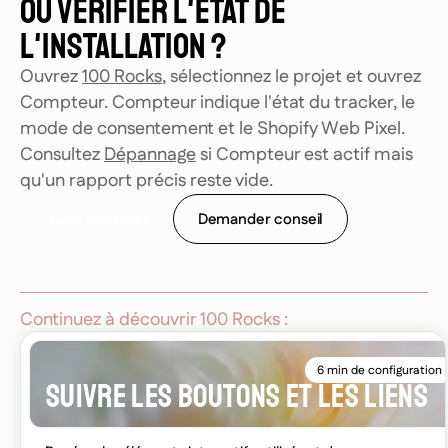
OÙ VÉRIFIER L'ÉTAT DE
L'INSTALLATION ?
Ouvrez
100 Rocks
, sélectionnez le projet et ouvrez
Compteur. Compteur indique l'état du tracker, le
mode de consentement et le Shopify Web Pixel.
Consultez
Dépannage
si Compteur est actif mais
qu'un rapport précis reste vide.
Demander conseil
O
u
v
r
i
r
1
0
0
R
o
c
k
s
Continuez à découvrir 100 Rocks :
6 min de configuration
SUIVRE LES BOUTONS ET LES LIENS